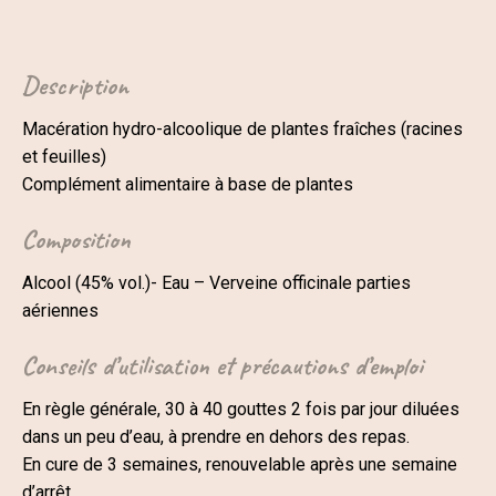
(Verbena
officinalis)
quantity
Description
Macération hydro-alcoolique de plantes fraîches (racines
et feuilles)
Complément alimentaire à base de plantes
Composition
Alcool (45% vol.)- Eau – Verveine officinale parties
aériennes
Conseils d’utilisation et précautions d’emploi
En règle générale, 30 à 40 gouttes 2 fois par jour diluées
dans un peu d’eau, à prendre en dehors des repas.
En cure de 3 semaines, renouvelable après une semaine
d’arrêt.