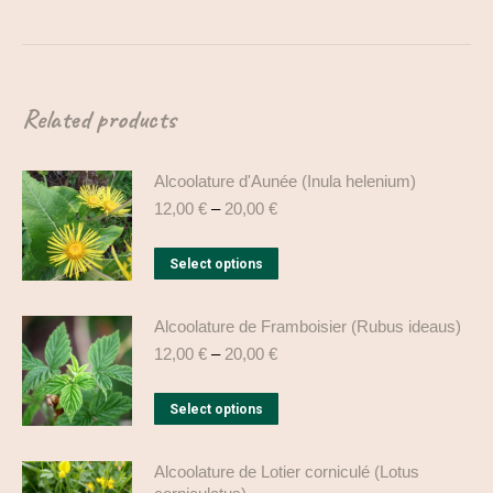
Related products
Alcoolature d'Aunée (Inula helenium)
12,00
€
–
20,00
€
This
Select options
product
has
Alcoolature de Framboisier (Rubus ideaus)
multiple
12,00
€
–
20,00
€
variants.
The
This
Select options
options
product
may
has
Alcoolature de Lotier corniculé (Lotus
be
multiple