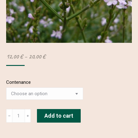
12,00
€
–
20,00
€
Contenance
Alcoolature
Add to cart
﹣
﹢
de
Verveine
officinale