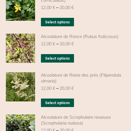
corniculatus)
chosen
variants.
12,00
€
–
20,00
€
on
The
the
options
This
Select options
product
may
product
page
be
has
Alcoolature de Ronce (Rubus fruticosus)
chosen
multiple
12,00
€
–
20,00
€
on
variants.
the
This
The
Select options
product
product
options
page
has
may
Alcoolature de Reine des prés (Filipendula
multiple
be
ulmaria)
variants.
chosen
12,00
€
–
20,00
€
The
on
options
the
This
Select options
may
product
product
be
page
has
Alcoolature de Scrophulaire noueuse
(Scrophularia nodosa)
chosen
multiple
12,00
€
–
20,00
€
on